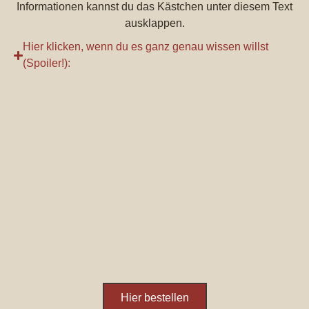
Informationen kannst du das Kästchen unter diesem Text
ausklappen.
Hier klicken, wenn du es ganz genau wissen willst
(Spoiler!):
GUTSCHEINE
Das perfekte Geschenk für den, der schon alles hat: Zeit
zusammen.
Als Hochglanzgutschein per Post oder sofort als PDF-Version.
Hier bestellen